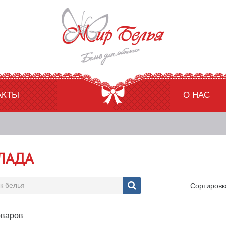
АКТЫ
О НАС
ЛАДА
Сортировк
оваров