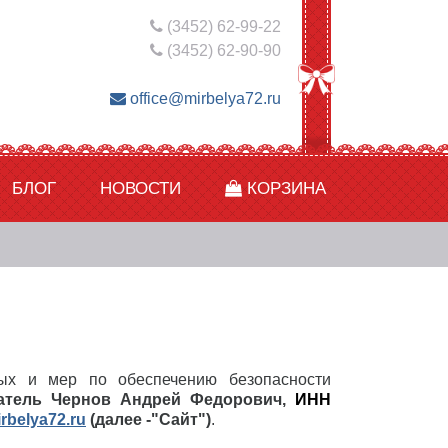
(3452) 62-99-22
(3452) 62-90-90
office@mirbelya72.ru
БЛОГ
НОВОСТИ
КОРЗИНА
ных и мер по обеспечению безопасности
атель Чернов Андрей Федорович,
ИНН
irbelya72.ru
(далее -"Сайт")
.