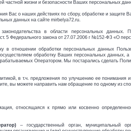
й частной жизни и безопасности Ваших персональных дан
ия Вас о наших действиях по сбору, обработке и защите 
ьных данных на сайте mirbelya72.ru.
 законодательства в области персональных данных. 
т. 5 Федерального закона от 27.07.2006 г №152-ФЗ «О пер
ку в отношении обработки персональных данных Пользов
осуществляем обработку Ваших персональных данных, а 
рабатываемых Оператором. Мы постарались сделать Поли
литикой, в т.ч. предложения по улучшению ее понимания и
те, вы можете направить нам обращение по одному из спос
ция, относящаяся к прямо или косвенно определенно
ратор)
– государственный орган, муниципальный орг
лицами организующие и (или) осуществляющие обработку п