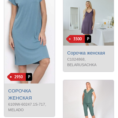
3500
Р
Сорочка женская
С1024868
,
BELARUSACHKA
2950
Р
СОРОЧКА
ЖЕНСКАЯ
6109W-60247.1S-717
,
MELADO