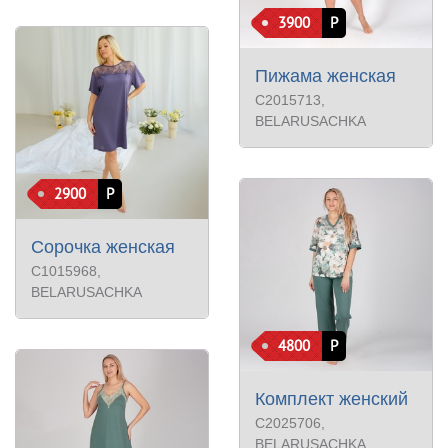
3900
Р
Пижама женская
С2015713
,
BELARUSACHKA
2900
Р
Сорочка женская
С1015968
,
BELARUSACHKA
4800
Р
Комплект женский
С2025706
,
BELARUSACHKA