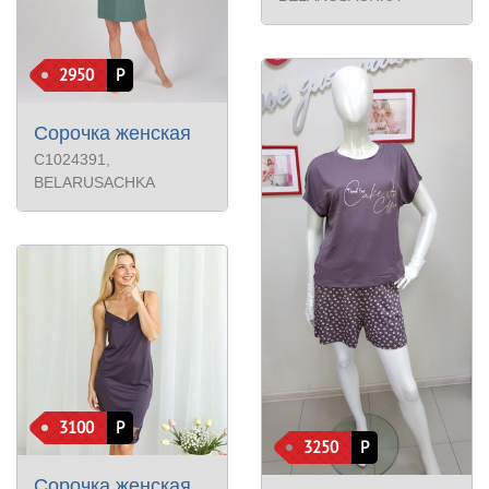
2950
Р
Сорочка женская
С1024391
,
BELARUSACHKA
3100
Р
3250
Р
Сорочка женская