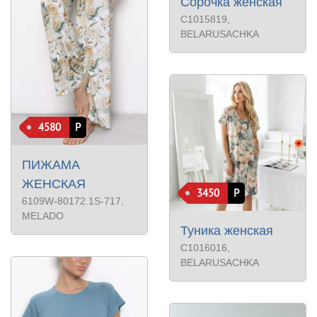
Сорочка женская
С1015819
,
BELARUSACHKA
4580
Р
ПИЖАМА
ЖЕНСКАЯ
3450
Р
6109W-80172.1S-717
,
MELADO
Туника женская
С1016016
,
BELARUSACHKA