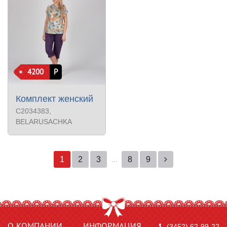
4200
Р
Комплект женский
С2034383
,
BELARUSACHKA
1
2
3
...
8
9
О КОМПАНИИ
ИНФОРМАЦИЯ
(3452) 62-99-22