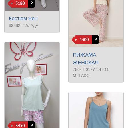
3180
Р
Костюм жен
89282
, ПАЛАДА
5300
Р
ПИЖАМА
ЖЕНСКАЯ
7504-80177.1S-611
,
MELADO
3450
Р