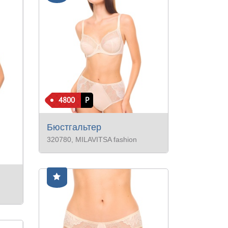
4800
Р
Бюстгальтер
320780
, MILAVITSA fashion