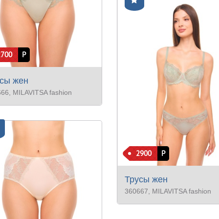
2700
Р
сы жен
666
, MILAVITSA fashion
2900
Р
Трусы жен
360667
, MILAVITSA fashion