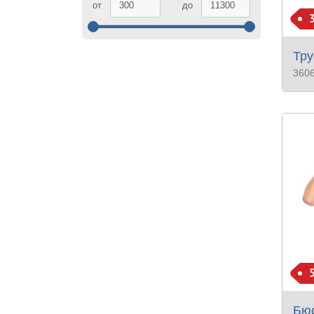
от
до
Тру
360
Бюс