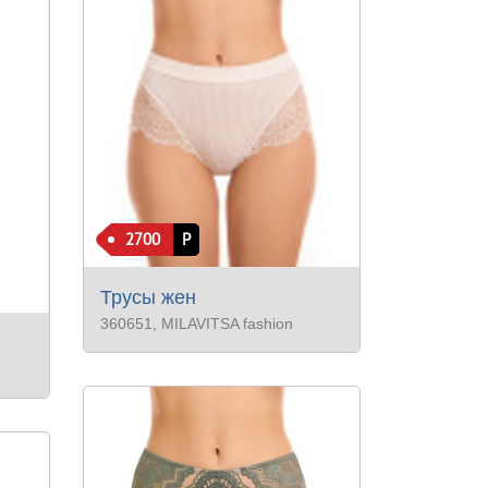
2700
Р
Трусы жен
360651
, MILAVITSA fashion