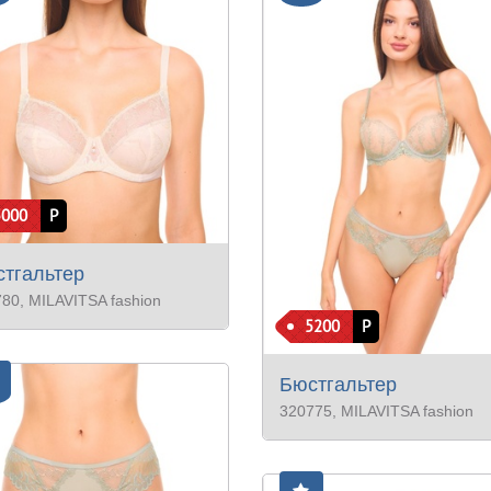
5000
Р
тгальтер
780
, MILAVITSA fashion
5200
Р
Бюстгальтер
320775
, MILAVITSA fashion