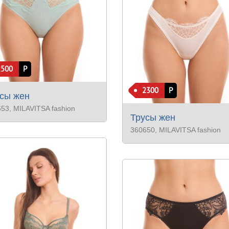
2500
Р
2300
Р
сы жен
653
, MILAVITSA fashion
Трусы жен
360650
, MILAVITSA fashion