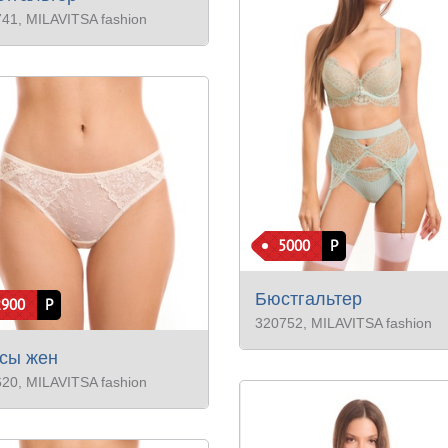
741
, MILAVITSA fashion
5000
Р
Бюстгальтер
2900
Р
320752
, MILAVITSA fashion
сы жен
620
, MILAVITSA fashion