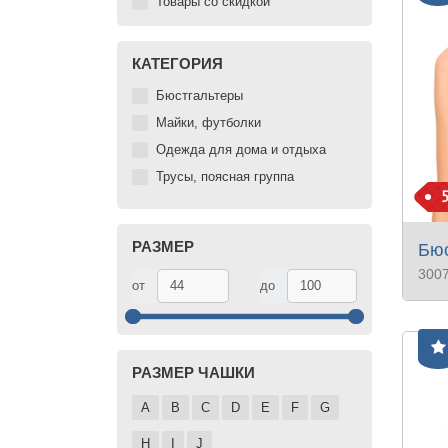
Товары со скидкой
КАТЕГОРИЯ
Бюстгальтеры
Майки, футболки
Одежда для дома и отдыха
Трусы, поясная группа
РАЗМЕР
Бюс
300
от
до
РАЗМЕР ЧАШКИ
A
B
C
D
E
F
G
H
I
J