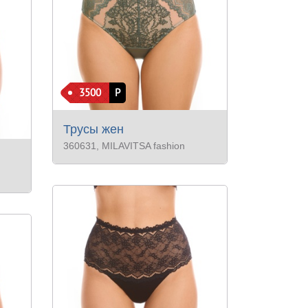
3500
Р
Трусы жен
360631
, MILAVITSA fashion