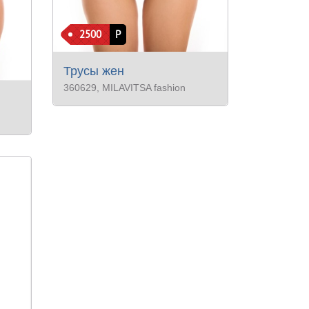
2500
Р
Трусы жен
360629
, MILAVITSA fashion