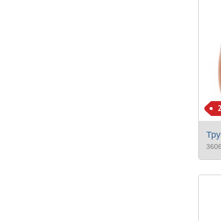
Тру
360