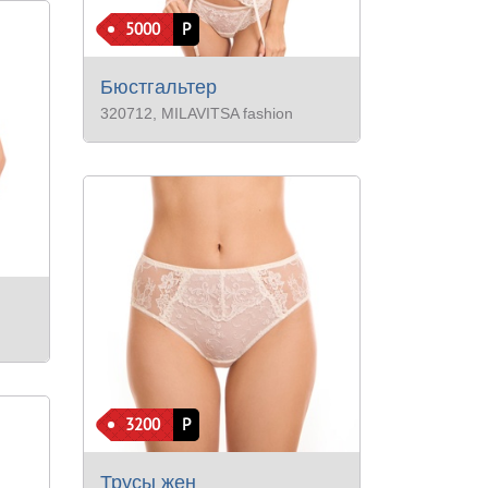
5000
Р
Бюстгальтер
320712
, MILAVITSA fashion
3200
Р
Трусы жен