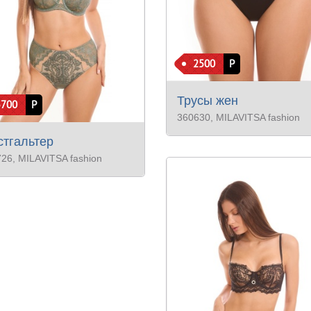
2500
Р
Трусы жен
5700
Р
360630
, MILAVITSA fashion
тгальтер
726
, MILAVITSA fashion