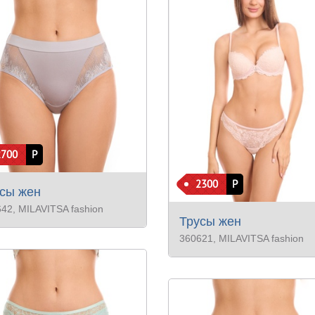
2700
Р
2300
Р
сы жен
642
, MILAVITSA fashion
Трусы жен
360621
, MILAVITSA fashion