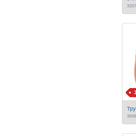
320
Тру
360