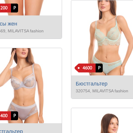
3200
Р
сы жен
669
, MILAVITSA fashion
4600
Р
Бюстгальтер
320754
, MILAVITSA fashion
5400
Р
тгальтер