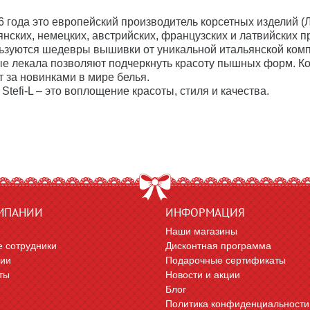
6 года это европейский производитель корсетных изделий (
янских, немецких, австрийских, французских и латвийских 
ьзуются шедевры вышивки от уникальной итальянской компани
е лекала позволяют подчеркнуть красоту пышных форм. Ко
т за новинками в мире белья.
Stefi-L – это воплощение красоты, стиля и качества.
МПАНИИ
ИНФОРМАЦИЯ
Наши магазины
 сотрудники
Дисконтная программа
сии
Подарочные сертификаты
ты
Новости и акции
Блог
Политика конфиденциальности