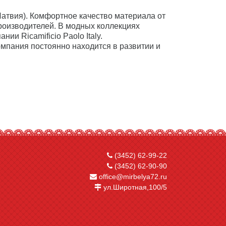
Латвия). Комфортное качество материала от
производителей. В модных коллекциях
и Ricamificio Paolo Italy.
мпания постоянно находится в развитии и
(3452) 62-99-22
(3452) 62-90-90
office@mirbelya72.ru
ул.Широтная,100/5