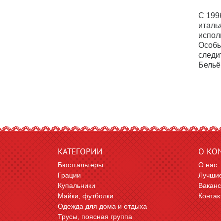
С 199
италь
испол
Особы
следи
Бельё 
КАТЕГОРИИ
О КО
Бюстгальтеры
О нас
Грации
Лучшие
Купальники
Вакан
Майки, футболки
Контак
Одежда для дома и отдыха
Трусы, поясная группа