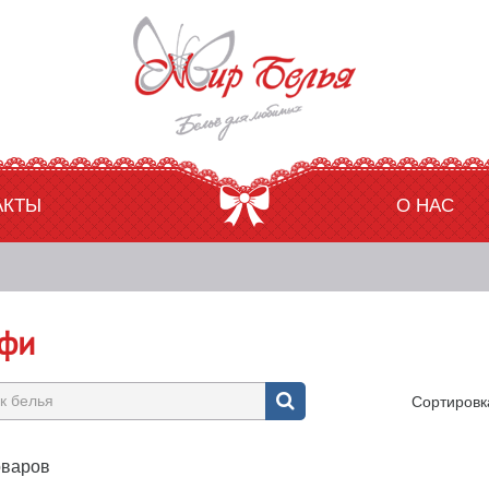
АКТЫ
О НАС
ефи
Сортировк
оваров