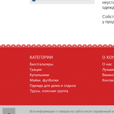
неуст
одежд
Собст
у про
КАТЕГОРИИ
О КО
Бюстгальтеры
О нас
Грации
Лучшие
Купальники
Вакан
Майки, футболки
Контак
Одежда для дома и отдыха
Трусы, поясная группа
Вся информация о товарах на сайте носит справочный х