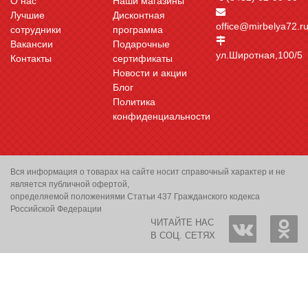
О нас
Наши магазины
Лучшие
Дисконтная
office@mirbelya72.r
сотрудники
программа
Вакансии
Подарочные
ул.Широтная,100/5
Контакты
сертификаты
Новости и акции
Блог
Политика
конфиденциальности
Вся информация о товарах на сайте носит справочный характер и не
является публичной офертой,
определяемой положениями Статьи 437 Гражданского кодекса
Российской Федерации
ЧИТАЙТЕ НАС
В СОЦ. СЕТЯХ