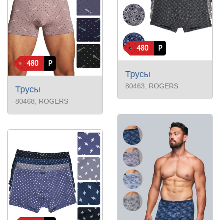
480
Р
480
Р
Трусы
80463
, ROGERS
Трусы
80468
, ROGERS