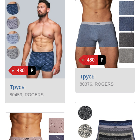
480
Р
480
Р
Трусы
80376
, ROGERS
Трусы
80453
, ROGERS