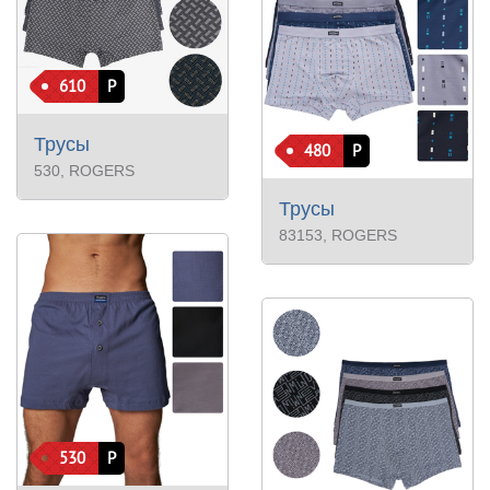
610
Р
Трусы
480
Р
530
, ROGERS
Трусы
83153
, ROGERS
530
Р