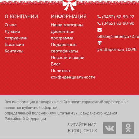
О КОМПАНИИ
ИНФОРМАЦИЯ
(3452) 62-99-22
(3452) 62-90-90
О нас
Наши магазины
Лучшие
Дисконтная
office@mirbelya72.r
сотрудники
программа
Вакансии
Подарочные
ул.Широтная,100/5
Контакты
сертификаты
Новости и акции
Блог
Политика
конфиденциальности
Вся информация о товарах на сайте носит справочный характер и не
является публичной офертой,
определяемой положениями Статьи 437 Гражданского кодекса
Российской Федерации
ЧИТАЙТЕ НАС
В СОЦ. СЕТЯХ