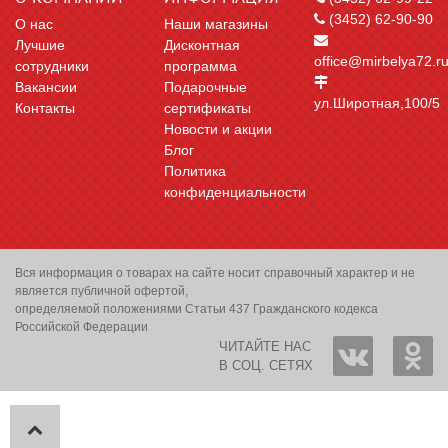
(3452) 62-90-90
О нас
Наши магазины
Лучшие
Дисконтная
office@mirbelya72.r
сотрудники
программа
Вакансии
Подарочные
ул.Широтная,100/5
Контакты
сертификаты
Новости и акции
Блог
Политика
конфиденциальности
Вся информация о товарах на сайте носит справочный характер и не
является публичной офертой,
определяемой положениями Статьи 437 Гражданского кодекса
Российской Федерации
ЧИТАЙТЕ НАС
В СОЦ. СЕТЯХ