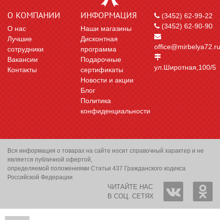
О КОМПАНИИ
ИНФОРМАЦИЯ
(3452) 62-99-22
(3452) 62-90-90
О нас
Наши магазины
Лучшие
Дисконтная
office@mirbelya72.r
сотрудники
программа
Вакансии
Подарочные
ул.Широтная,100/5
Контакты
сертификаты
Новости и акции
Блог
Политика
конфиденциальности
Вся информация о товарах на сайте носит справочный характер и не
является публичной офертой,
определяемой положениями Статьи 437 Гражданского кодекса
Российской Федерации
ЧИТАЙТЕ НАС
В СОЦ. СЕТЯХ