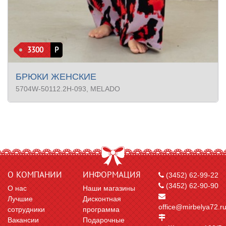
3300
Р
БРЮКИ ЖЕНСКИЕ
5704W-50112.2H-093
, MELADO
О КОМПАНИИ
ИНФОРМАЦИЯ
(3452) 62-99-22
(3452) 62-90-90
О нас
Наши магазины
Лучшие
Дисконтная
office@mirbelya72.r
сотрудники
программа
Вакансии
Подарочные