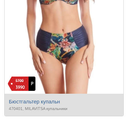
5700
Р
3990
Бюстгальтер купальн
470401
, MILAVITSA купальники