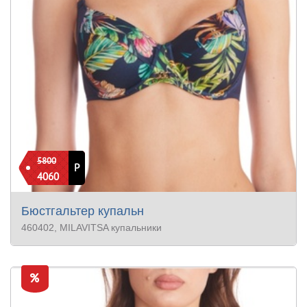
5800
Р
4060
Бюстгальтер купальн
460402
, MILAVITSA купальники