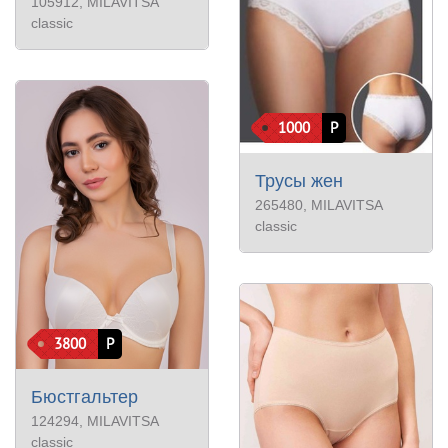
105912
, MILAVITSA
classic
1000
Р
Трусы жен
265480
, MILAVITSA
classic
3800
Р
Бюстгальтер
124294
, MILAVITSA
classic