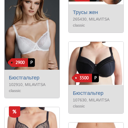
Трусы жен
265430
, MILAVITSA
classic
2900
Р
Бюстгальтер
3500
Р
102910
, MILAVITSA
classic
Бюстгальтер
107630
, MILAVITSA
classic