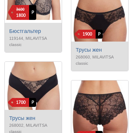
3600
Р
1800
Бюстгальтер
1900
Р
119144
, MILAVITSA
classic
Трусы жен
268060
, MILAVITSA
classic
1700
Р
Трусы жен
268002
, MILAVITSA
classic