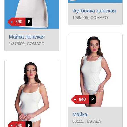
Футболка женская
1/59/005
, COMAZO
590
Р
Майка женская
1/37/600
, COMAZO
840
Р
Майка
86111
, ПАЛАДА
540
Р