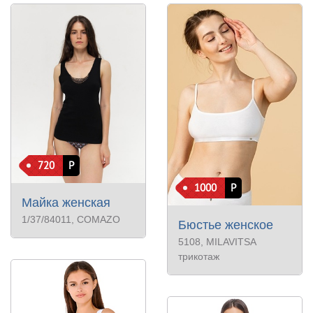
720
Р
1000
Р
Майка женская
1/37/84011
, COMAZO
Бюстье женское
5108
, MILAVITSA
трикотаж