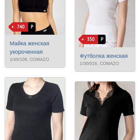
740
Р
350
Р
Майка женская
укороченная
Футболка женская
1/49/108
, COMAZO
1/30/016
, COMAZO