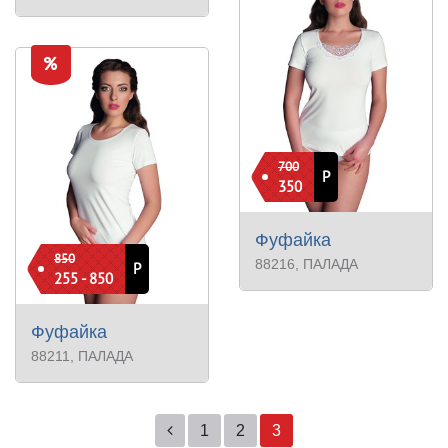
700
Р
350
Фуфайка
850
88216
, ПАЛАДА
Р
255 - 850
Фуфайка
88211
, ПАЛАДА
1
2
3