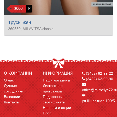
2000
Р
Трусы жен
260530
, MILAVITSA classic
О КОМПАНИИ
ИНФОРМАЦИЯ
(3452) 62-99-22
(3452) 62-90-90
О нас
Наши магазины
Лучшие
Дисконтная
office@mirbelya72.r
сотрудники
программа
Вакансии
Подарочные
ул.Широтная,100/5
Контакты
сертификаты
Новости и акции
Блог