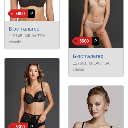
3800
Р
Бюстгальтер
119145
, MILAVITSA
3000
Р
classic
Бюстгальтер
127691
, MILAVITSA
classic
3300
Р