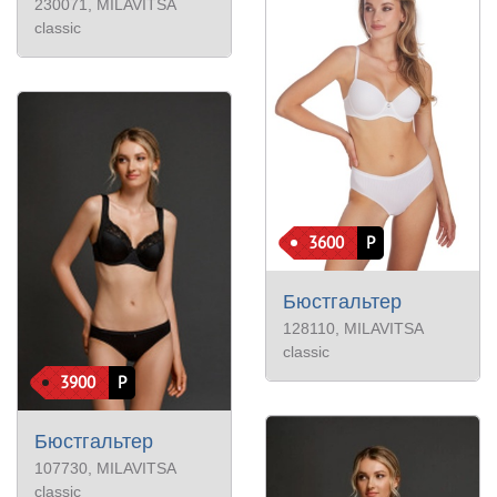
230071
, MILAVITSA
classic
3600
Р
Бюстгальтер
128110
, MILAVITSA
classic
3900
Р
Бюстгальтер
107730
, MILAVITSA
classic