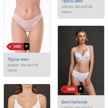
Трусы жен
265281
, MILAVITSA
classic
1600
Р
Трусы жен
269040
, MILAVITSA
classic
3600
Р
Бюстгальтер
128120
, MILAVITSA