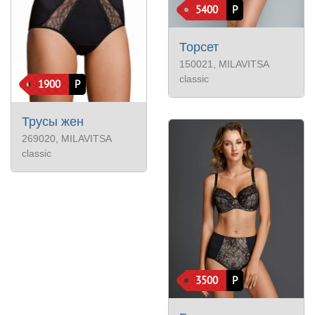
5400
Р
Торсет
150021
, MILAVITSA
classic
1900
Р
Трусы жен
269020
, MILAVITSA
classic
3500
Р