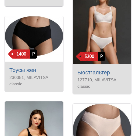
1400
Р
3200
Р
Трусы жен
Бюстгальтер
230351
, MILAVITSA
127710
, MILAVITSA
classic
classic