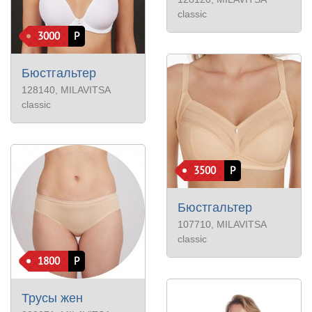
classic
3000
Р
Бюстгальтер
128140
, MILAVITSA
classic
3500
Р
Бюстгальтер
107710
, MILAVITSA
classic
1800
Р
Трусы жен