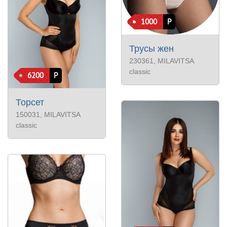
1000
Р
Трусы жен
230361
, MILAVITSA
classic
6200
Р
Торсет
150031
, MILAVITSA
classic