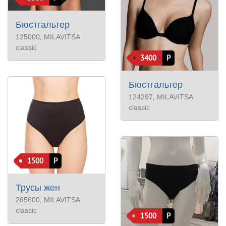
Бюстгальтер
125000
, MILAVITSA
classic
3400
Р
Бюстгальтер
124297
, MILAVITSA
classic
1500
Р
Трусы жен
265600
, MILAVITSA
classic
1500
Р