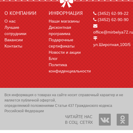
О КОМПАНИИ
ИНФОРМАЦИЯ
(3452) 62-99-22
(3452) 62-90-90
О нас
Наши магазины
Лучшие
Дисконтная
office@mirbelya72.r
сотрудники
программа
Вакансии
Подарочные
ул.Широтная,100/5
Контакты
сертификаты
Новости и акции
Блог
Политика
конфиденциальности
Вся информация о товарах на сайте носит справочный характер и не
является публичной офертой,
определяемой положениями Статьи 437 Гражданского кодекса
Российской Федерации
ЧИТАЙТЕ НАС
В СОЦ. СЕТЯХ