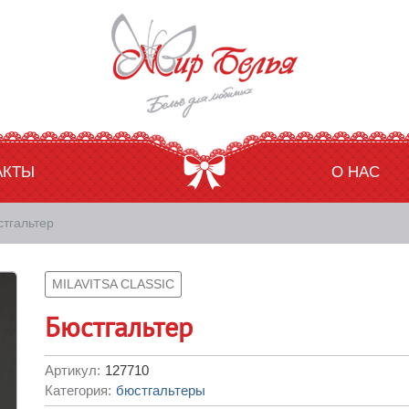
АКТЫ
О НАС
тгальтер
MILAVITSA CLASSIC
Бюстгальтер
Артикул:
127710
Категория:
бюстгальтеры