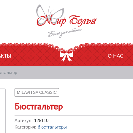
АКТЫ
О НАС
тгальтер
MILAVITSA CLASSIC
Бюстгальтер
Артикул:
128110
Категория:
бюстгальтеры