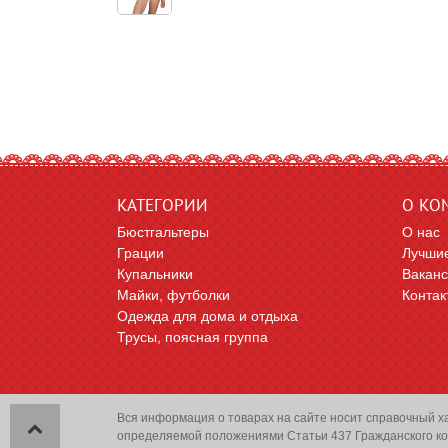
КАТЕГОРИИ
О КО
Бюстгальтеры
О нас
Грации
Лучшие
Купальники
Вакан
Майки, футболки
Контак
Одежда для дома и отдыха
Трусы, поясная группа
Вся информация о товарах на сайте носит справочный х
определяемой положениями Статьи 437 Гражданского ко