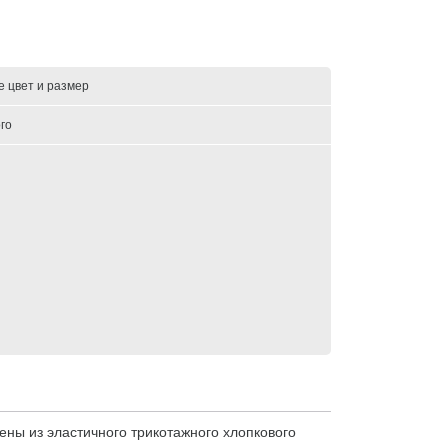
е цвет и размер
го
ены из эластичного трикотажного хлопкового