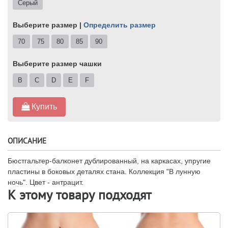
Серый
Выберите размер |
Определить размер
70
75
80
85
90
Выберите размер чашки
B
C
D
E
F
Купить
ОПИСАНИЕ
Бюстгальтер-балконет дублированный, на каркасах, упругие
пластины в боковых деталях стана. Коллекция "В лунную
ночь". Цвет - антрацит.
К этому товару подходят