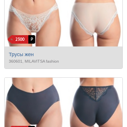
2300
Р
Трусы жен
360601
, MILAVITSA fashion