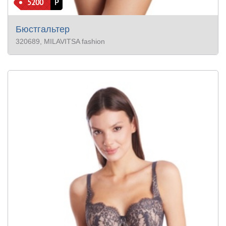
5200
Р
Бюстгальтер
320689
, MILAVITSA fashion