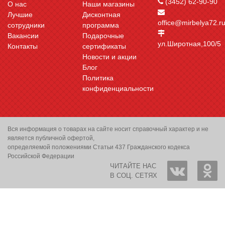
(3452) 62-90-90
О нас
Наши магазины
Лучшие
Дисконтная
office@mirbelya72.r
сотрудники
программа
Вакансии
Подарочные
ул.Широтная,100/5
Контакты
сертификаты
Новости и акции
Блог
Политика
конфиденциальности
Вся информация о товарах на сайте носит справочный характер и не
является публичной офертой,
определяемой положениями Статьи 437 Гражданского кодекса
Российской Федерации
ЧИТАЙТЕ НАС
В СОЦ. СЕТЯХ