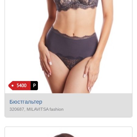
5400
Р
Бюстгальтер
320687
, MILAVITSA fashion