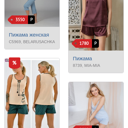
3550
Р
Пижама женская
С5969
, BELARUSACHKA
1780
Р
Пижама
8739
, MIA-MIA