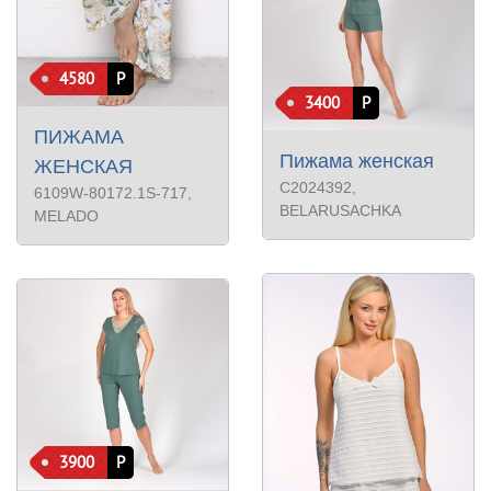
4580
Р
3400
Р
ПИЖАМА
Пижама женская
ЖЕНСКАЯ
С2024392
,
6109W-80172.1S-717
,
BELARUSACHKA
MELADO
3900
Р