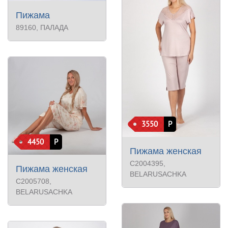
Пижама
89160
, ПАЛАДА
3550
Р
4450
Р
Пижама женская
С2004395
,
Пижама женская
BELARUSACHKA
С2005708
,
BELARUSACHKA