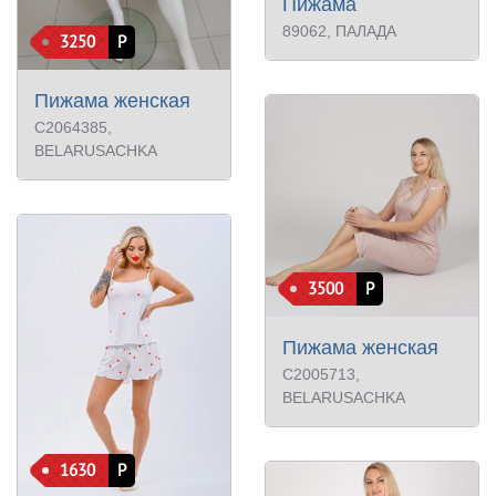
Пижама
89062
, ПАЛАДА
3250
Р
Пижама женская
С2064385
,
BELARUSACHKA
3500
Р
Пижама женская
С2005713
,
BELARUSACHKA
1630
Р