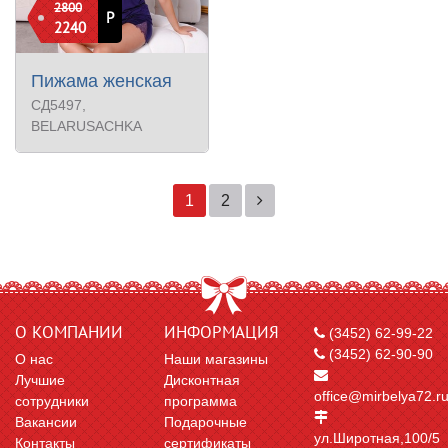
2800
Р
2240
Пижама женская
СД5497
,
BELARUSACHKA
1
2
О КОМПАНИИ
ИНФОРМАЦИЯ
(3452) 62-99-22
(3452) 62-90-90
О нас
Наши магазины
Лучшие
Дисконтная
office@mirbelya72.r
сотрудники
программа
Вакансии
Подарочные
ул.Широтная,100/5
Контакты
сертификаты