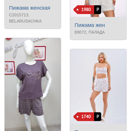
Пижама женская
1980
Р
С2015713
,
BELARUSACHKA
Пижама жен
89072
, ПАЛАДА
1740
Р